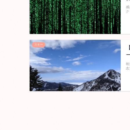
感
ク
スキー
初
志