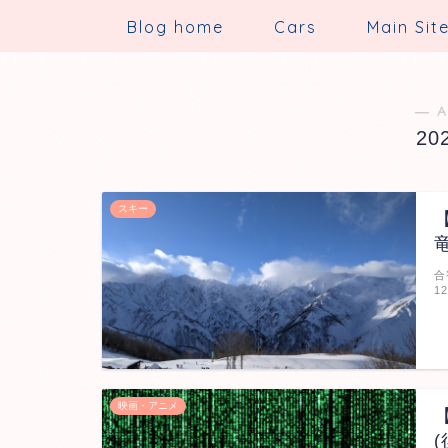
Blog home
Cars
Main Sit
― A
20
スキー
合
1
映画・アニメ