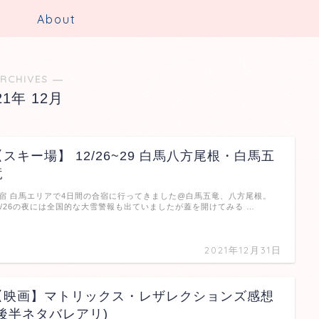
e
About
RCHIVES ―
21年 12月
【スキー場】 12/26~29 白馬八方尾根・白馬五
竜
宿 白馬エリアで4日間の合宿に行ってきました@白馬五竜、八方尾根。
2/26の夜には全国的な大雪警報も出ていましたが蓋を開けてみる …
2021年12月31日
【映画】マトリックス・レザレクションズ感想
(後半ネタバレアリ)